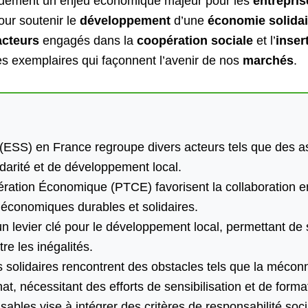
quement un enjeu économique majeur pour les
entrepris
pour soutenir le
développement
d’une
économie solidai
acteurs
engagés dans la
coopération sociale
et l’
inser
ves exemplaires qui façonnent l’avenir de nos
marchés
.
 (ESS) en France regroupe divers acteurs tels que des a
darité et de développement local.
ration Économique (PTCE) favorisent la collaboration ent
 économiques durables et solidaires.
 levier clé pour le développement local, permettant de s
re les inégalités.
ts solidaires rencontrent des obstacles tels que la mécon
t, nécessitant des efforts de sensibilisation et de forma
ables vise à intégrer des critères de responsabilité soc