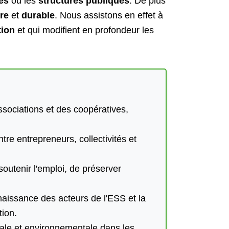
es
ou les
structures publiques
. De plus
re
et
durable
. Nous assistons en effet à
tion
et qui modifient en profondeur les
ssociations et des coopératives,
re entrepreneurs, collectivités et
outenir l'emploi, de préserver
naissance des acteurs de l'ESS et la
tion.
iale et environnementale dans les