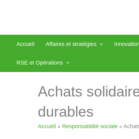
Aller
au
contenu
Accueil
Affaires et stratégies
Innovation
RSE et Opérations
Achats solidair
durables
Accueil
»
Responsabilité sociale
»
Achats